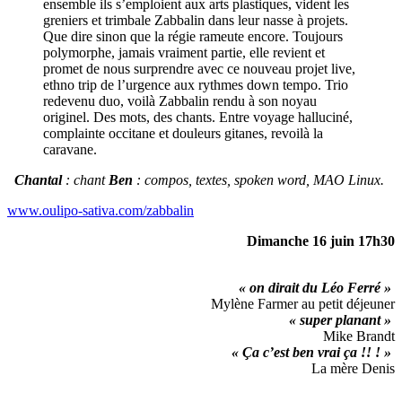
ensemble ils s’emploient aux arts plastiques, vident les
greniers et trimbale Zabbalin dans leur nasse à projets.
Que dire sinon que la régie rameute encore. Toujours
polymorphe, jamais vraiment partie, elle revient et
promet de nous surprendre avec ce nouveau projet live,
ethno trip de l’urgence aux rythmes down tempo. Trio
redevenu duo, voilà Zabbalin rendu à son noyau
originel. Des mots, des chants. Entre voyage halluciné,
complainte occitane et douleurs gitanes, revoilà la
caravane.
Chantal
: chant
Ben
: compos, textes, spoken word, MAO Linux.
www.oulipo-sativa.com/zabbalin
Dimanche 16 juin 17h30
« on dirait du Léo Ferré »
Mylène Farmer au petit déjeuner
« super planant »
Mike Brandt
« Ça c’est ben vrai ça !! ! »
La mère Denis