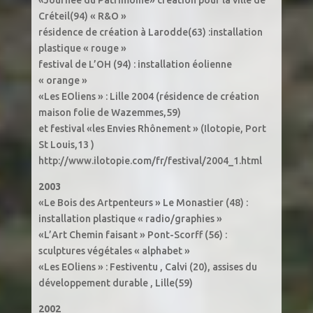
«Journée du Patrimoine» création pour la ville de
Créteil(94) « R&O »
résidence de création à Larodde(63) :installation
plastique « rouge »
festival de L’OH (94) : installation éolienne
« orange »
«Les EOliens » : Lille 2004 (résidence de création
maison folie de Wazemmes,59)
et festival «les Envies Rhônement » (Ilotopie, Port
St Louis,13 )
http://www.ilotopie.com/fr/festival/2004_1.html
2003
«Le Bois des Artpenteurs » Le Monastier (48) :
installation plastique « radio/graphies »
«L’Art Chemin faisant » Pont-Scorff (56) :
sculptures végétales « alphabet »
«Les EOliens » : Festiventu , Calvi (20), assises du
développement durable , Lille(59)
2002