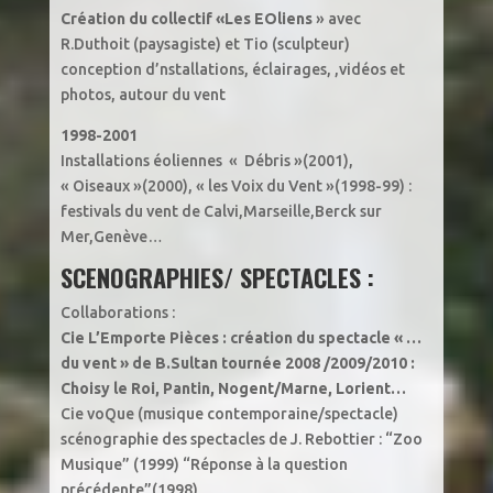
Création du collectif «Les EOliens
» avec
R.Duthoit (paysagiste) et Tio (sculpteur)
conception d’nstallations, éclairages, ,vidéos et
photos, autour du vent
1998-2001
Installations éoliennes « Débris »(2001),
« Oiseaux »(2000), « les Voix du Vent »(1998-99) :
festivals du vent de Calvi,Marseille,Berck sur
Mer,Genève…
SCENOGRAPHIES/ SPECTACLES
:
Collaborations :
Cie L’Emporte Pièces : création du spectacle « …
du vent » de B.Sultan
tournée 2008 /2009/2010 :
Choisy le Roi, Pantin, Nogent/Marne, Lorient…
Cie voQue (musique contemporaine/spectacle)
scénographie des spectacles de J. Rebottier : “Zoo
Musique” (1999) “Réponse à la question
précédente”(1998)