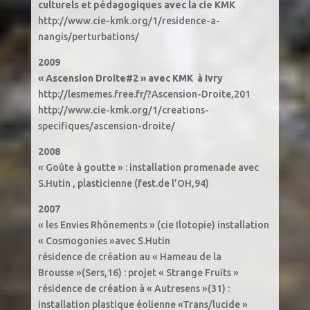
culturels et pédagogiques avec la cie KMK
http://www.cie-kmk.org/1/residence-a-
nangis/perturbations/
2009
« Ascension Droite#2 » avec KMK à Ivry
http://lesmemes.free.fr/?Ascension-Droite,201
http://www.cie-kmk.org/1/creations-
specifiques/ascension-droite/
2008
« Goûte à goutte » : installation promenade avec
S.Hutin , plasticienne (fest.de l’OH,94)
2007
« les Envies Rhônements » (cie Ilotopie) installation
« Cosmogonies »avec S.Hutin
résidence de création au « Hameau de la
Brousse »(Sers,16) : projet « Strange Fruits »
résidence de création à « Autresens »(31) :
installation plastique éolienne «Trans/lucide »