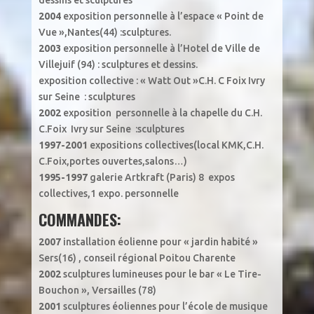
dessins et sculptures
2004
exposition personnelle à l’espace « Point de
Vue »,Nantes(44) :sculptures.
2003
exposition personnelle à l’Hotel de Ville de
Villejuif (94) : sculptures et dessins.
exposition collective : « Watt Out »C.H. C Foix Ivry
sur Seine : sculptures
2002
exposition personnelle à la chapelle du C.H.
C.Foix Ivry sur Seine :sculptures
1997-2001
expositions collectives(local KMK,C.H.
C.Foix,portes ouvertes,salons…)
1995-1997
galerie Artkraft (Paris) 8 expos
collectives,1 expo. personnelle
COMMANDES:
2007
installation éolienne pour « jardin habité »
Sers(16) , conseil régional Poitou Charente
2002
sculptures lumineuses pour le bar « Le Tire-
Bouchon », Versailles (78)
2001
sculptures éoliennes pour l’école de musique