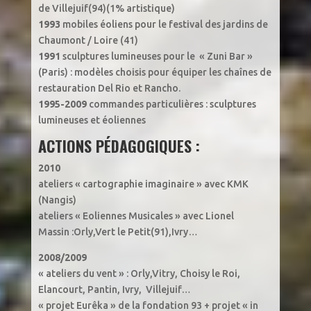
de Villejuif(94)(1% artistique)
1993
mobiles éoliens pour le festival des jardins de
Chaumont / Loire (41)
1991
sculptures lumineuses pour le « Zuni Bar »
(Paris) : modèles choisis pour équiper les chaînes de
restauration Del Rio et Rancho.
1995-2009
commandes particulières : sculptures
lumineuses et éoliennes
ACTIONS PÉDAGOGIQUES :
2010
ateliers « cartographie imaginaire » avec KMK
(Nangis)
ateliers « Eoliennes Musicales » avec Lionel
Massin :Orly,Vert le Petit(91),Ivry…
2008/2009
« ateliers du vent » : Orly,Vitry, Choisy le Roi,
Elancourt, Pantin, Ivry, Villejuif…
« projet Eurêka » de la fondation 93 + projet « in