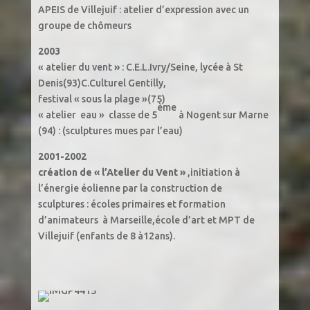
APEIS de Villejuif : atelier d’expression avec un
groupe de chômeurs
2003
« atelier du vent
»
: C.E.L.Ivry/Seine, lycée à St
Denis(93)C.Culturel Gentilly,
festival « sous la plage »(75)
ème
« atelier eau » classe de 5
à Nogent sur Marne
(94) : (sculptures mues par l’eau)
2001-2002
création de « l’Atelier du Vent »
,initiation à
l’énergie éolienne par la construction de
sculptures : écoles primaires et formation
d’animateurs à Marseille,école d’art et MPT de
Villejuif (enfants de 8 à12ans).